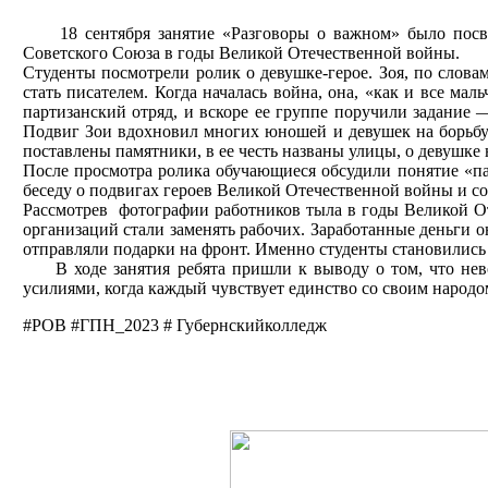
18 сентября занятие «Разговоры о важном» было посвящ
Советского Союза в годы Великой Отечественной войны.
Студенты посмотрели ролик о девушке-герое. Зоя, по слова
стать писателем. Когда началась война, она, «как и все ма
партизанский отряд, и вскоре ее группе поручили задание
Подвиг Зои вдохновил многих юношей и девушек на борьбу с
поставлены памятники, в ее честь названы улицы, о девушке
После просмотра ролика обучающиеся обсудили понятие «пат
беседу о подвигах героев Великой Отечественной войны и с
Рассмотрев фотографии работников тыла в годы Великой О
организаций стали заменять рабочих. Заработанные деньги 
отправляли подарки на фронт. Именно студенты становились
В ходе занятия ребята пришли к выводу о том, что нево
усилиями, когда каждый чувствует единство со своим народ
#РОВ #ГПН_2023 # Губернскийколледж