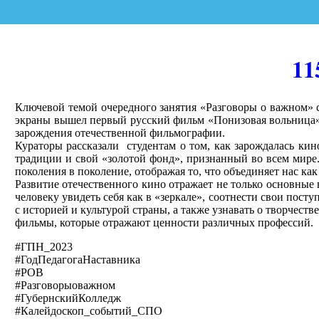
11
Ключевой темой очередного занятия «Разговоры о важном» с
экраны вышел первый русский фильм «Понизовая вольница»
зарождения отечественной фильмографии.
Кураторы рассказали студентам о том, как зарождалась кин
традиции и свой «золотой фонд», признанный во всем мире.
поколения в поколение, отображая то, что объединяет нас ка
Развитие отечественного кино отражает не только основные 
человеку увидеть себя как в «зеркале», соотнести свои пост
с историей и культурой страны, а также узнавать о творчес
фильмы, которые отражают ценности различных профессий.
#ГПН_2023
#ГодПедагогаНаставника
#РОВ
#Разговорыоважном
#ГубернскийКолледж
#Калейдоскоп_событий_СПО