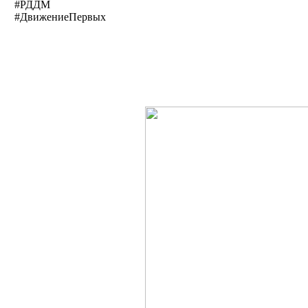
#РДДМ
#ДвижениеПервых