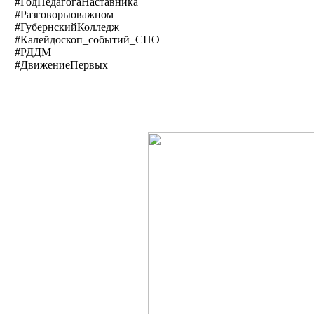
#ГодПедагогаНаставника
#Разговорыоважном
#ГубернскийКолледж
#Калейдоскоп_событий_СПО
#РДДМ
#ДвижениеПервых