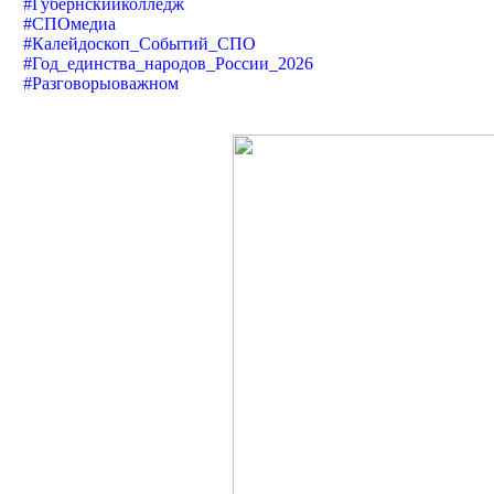
#Губернскийколледж
#СПОмедиа
#Калейдоскоп_Событий_СПО
#Год_единства_народов_России_2026
#Разговорыоважном