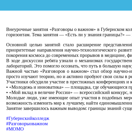
Внеурочные занятия «Разговоры о важном» в Губернском ко
горизонтам. Тема занятия — «Есть ли у знания границы?» —
Основной целью занятий стало расширение представлени
приоритетные направления научно-технологического разв
покорения космоса до современных прорывов в медицине, фи
В ходе дискуссии ребята узнали о механизмах государстве
лабораторий. Это помогло осознать, что путь в большую наук
Важной частью «Разговоров о важном» стал обзор научно-и
просто изучают теорию, но и активно пробуют свои силы в р
Участники обсудили участие в престижных конференциях и к
• «Молодежь и инноватика» — площадка, где обучающиеся пр
• «Мой вклад в величие России» — всероссийский конкурс, 
Молодые люди, уже имеющие опыт участия в подобных мероп
возможность изменить мир к лучшему, найти единомышленник
Занятие завершилось важным выводом: границы знаний сущест
#Губернскийколледж
#Разговорыоважном
#МОМО