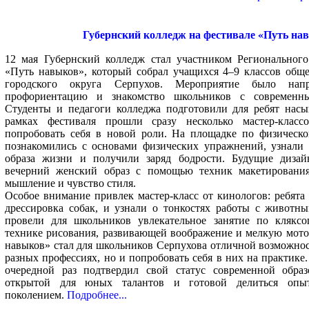
Губернский колледж на фестивале «Путь на
12 мая Губернский колледж стал участником Регионального
«Путь навыков», который собрал учащихся 4–9 классов общ
городского округа Серпухов. Мероприятие было на
профориентацию и знакомство школьников с современны
Студенты и педагоги колледжа подготовили для ребят нас
рамках фестиваля прошли сразу несколько мастер-класс
попробовать себя в новой роли. На площадке по физическо
познакомились с основами физических упражнений, узнали 
образа жизни и получили заряд бодрости. Будущие дизай
вечерний женский образ с помощью техник макетирования,
мышление и чувство стиля.
Особое внимание привлек мастер-класс от кинологов: ребята
дрессировка собак, и узнали о тонкостях работы с животн
провели для школьников увлекательное занятие по кляк
технике рисования, развивающей воображение и мелкую мото
навыков» стал для школьников Серпухова отличной возможнос
разных профессиях, но и попробовать себя в них на практике
очередной раз подтвердил свой статус современной образ
открытой для юных талантов и готовой делиться опы
поколением.
Подробнее...