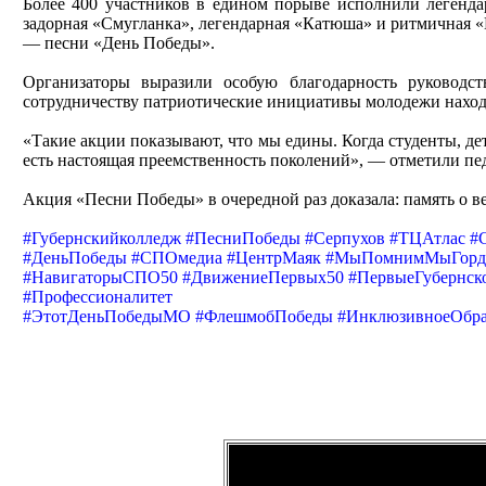
Более 400 участников в едином порыве исполнили легенд
задорная «Смугланка», легендарная «Катюша» и ритмичная 
— песни «День Победы».
Организаторы выразили особую благодарность руководс
сотрудничеству патриотические инициативы молодежи находя
«Такие акции показывают, что мы едины. Когда студенты, де
есть настоящая преемственность поколений», — отметили пе
Акция «Песни Победы» в очередной раз доказала: память о в
#Губернскийколледж
#ПесниПобеды
#Серпухов
#ТЦАтлас
#
#ДеньПобеды
#СПОмедиа
#ЦентрМаяк
#МыПомнимМыГорд
#НавигаторыСПО50
#ДвижениеПервых50
#ПервыеГубернск
#Профессионалитет
#ЭтотДеньПобедыМО
#ФлешмобПобеды
#ИнклюзивноеОбра