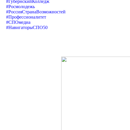
#ГубернскийКолледж
#Росмолодежь
#РоссияСтранаВозможностей
#Профессионалитет
#СПОмедиа
#НавигаторыСПО50